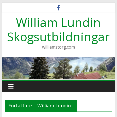
Hoppa
till
William Lundin
innehåll
Skogsutbildningar
williamstorg.com
Författare:
William Lundin