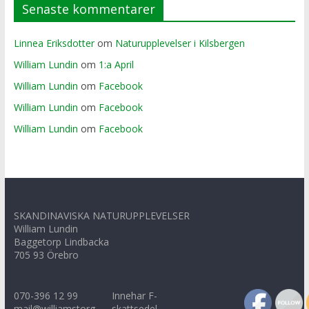
Senaste kommentarer
Linnea Eriksdotter
om
Naturupplevelser i Kilsbergen
William Lundin
om
1:a April
William Lundin
om
Facebook
William Lundin
om
Facebook
William Lundin
om
Facebook
SKANDINAVISKA NATURUPPLEVELSER
William Lundin
Baggetorp Lindbacka
705 93 Örebro
070-396 12 99
Innehar F-
mail@williamstorg.
skattsedel