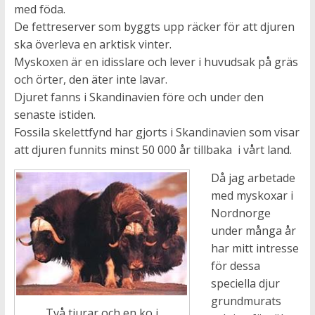
med föda.
De fettreserver som byggts upp räcker för att djuren
ska överleva en arktisk vinter.
Myskoxen är en idisslare och lever i huvudsak på gräs
och örter, den äter inte lavar.
Djuret fanns i Skandinavien före och under den
senaste istiden.
Fossila skelettfynd har gjorts i Skandinavien som visar
att djuren funnits minst 50 000 år tillbaka i vårt land.
Då jag arbetade
med myskoxar i
Nordnorge
under många år
har mitt intresse
för dessa
speciella djur
grundmurats
Två tjurar och en ko i