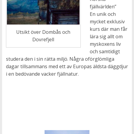
fjällvärlden”
En unik och
mycket exklusiv
kurs där man får
Utsikt över Dombås och
lära sig allt om
Dovrefjell
myskoxens liv
och samtidigt
studera den i sin rätta miljö. Några oförglömliga
dagar tillsammans med ett av Europas äldsta däggdjur
i en bedövande vacker fjällnatur.