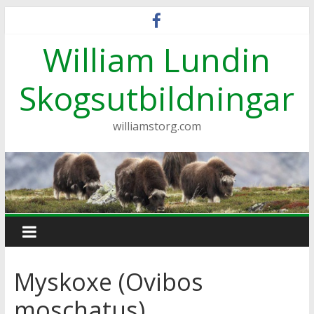
Hoppa
till
William Lundin
innehåll
Skogsutbildningar
williamstorg.com
Myskoxe (Ovibos
moschatus)