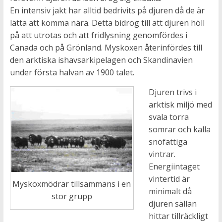
En intensiv jakt har alltid bedrivits på djuren då de är
lätta att komma nära. Detta bidrog till att djuren höll
på att utrotas och att fridlysning genomfördes i
Canada och på Grönland. Myskoxen återinfördes till
den arktiska ishavsarkipelagen och Skandinavien
under första halvan av 1900 talet.
Djuren trivs i
arktisk miljö med
svala torra
somrar och kalla
snöfattiga
vintrar.
Energiintaget
vintertid är
Myskoxmödrar tillsammans i en
minimalt då
stor grupp
djuren sällan
hittar tillräckligt