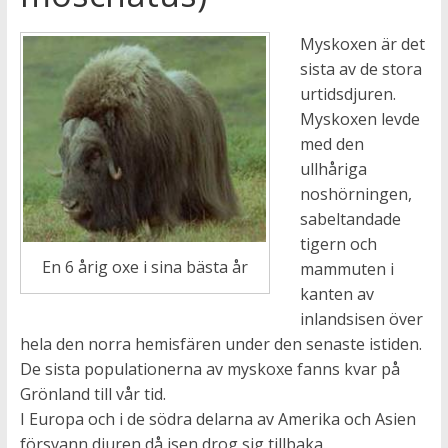
Myskoxen är det
sista av de stora
urtidsdjuren.
Myskoxen levde
med den
ullhåriga
noshörningen,
sabeltandade
tigern och
En 6 årig oxe i sina bästa år
mammuten i
kanten av
inlandsisen över
hela den norra hemisfären under den senaste istiden.
De sista populationerna av myskoxe fanns kvar på
Grönland till vår tid.
I Europa och i de södra delarna av Amerika och Asien
försvann djuren då isen drog sig tillbaka.