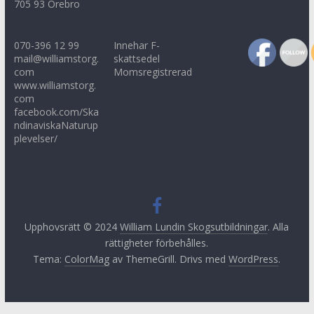
705 93 Örebro
070-396 12 99
Innehar F-
mail@williamstorg.
skattsedel
com
Momsregistrerad
www.williamstorg.
com
facebook.com/Ska
ndinaviskaNaturup
plevelser/
Upphovsrätt © 2024
William Lundin Skogsutbildningar
. Alla
rättigheter förbehålles.
Tema:
ColorMag
av ThemeGrill. Drivs med
WordPress
.