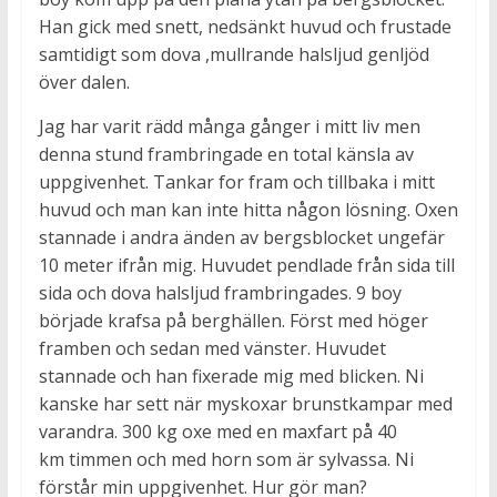
Han gick med snett, nedsänkt huvud och frustade
samtidigt som dova ,mullrande halsljud genljöd
över dalen.
Jag har varit rädd många gånger i mitt liv men
denna stund frambringade en total känsla av
uppgivenhet. Tankar for fram och tillbaka i mitt
huvud och man kan inte hitta någon lösning. Oxen
stannade i andra änden av bergsblocket ungefär
10 meter ifrån mig. Huvudet pendlade från sida till
sida och dova halsljud frambringades. 9 boy
började krafsa på berghällen. Först med höger
framben och sedan med vänster. Huvudet
stannade och han fixerade mig med blicken. Ni
kanske har sett när myskoxar brunstkampar med
varandra. 300 kg oxe med en maxfart på 40
km timmen och med horn som är sylvassa. Ni
förstår min uppgivenhet. Hur gör man?