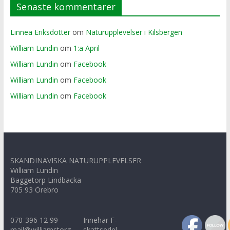
Senaste kommentarer
Linnea Eriksdotter
om
Naturupplevelser i Kilsbergen
William Lundin
om
1:a April
William Lundin
om
Facebook
William Lundin
om
Facebook
William Lundin
om
Facebook
SKANDINAVISKA NATURUPPLEVELSER
William Lundin
Baggetorp Lindbacka
705 93 Örebro
070-396 12 99
Innehar F-
mail@williamstorg.
skattsedel