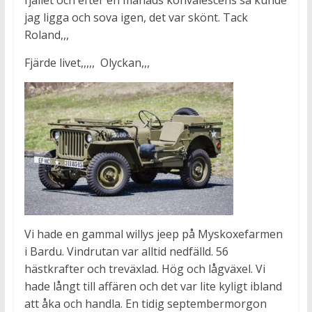
fjället och efter en månads konvalescens så kunde
jag ligga och sova igen, det var skönt. Tack
Roland,,,
Fjärde livet,,,,, Olyckan,,,
Vi hade en gammal willys jeep på Myskoxefarmen
i Bardu. Vindrutan var alltid nedfälld. 56
hästkrafter och treväxlad. Hög och lågväxel. Vi
hade långt till affären och det var lite kyligt ibland
att åka och handla. En tidig septembermorgon