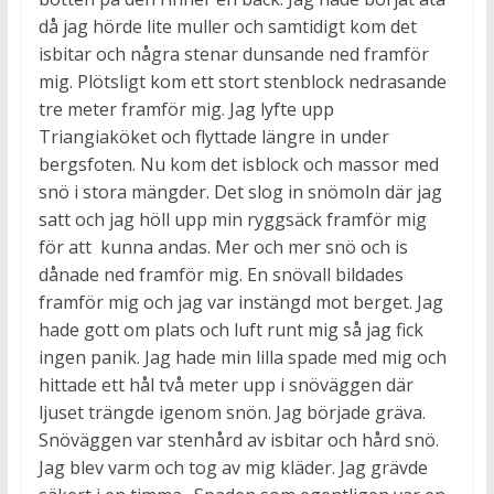
då jag hörde lite muller och samtidigt kom det
isbitar och några stenar dunsande ned framför
mig. Plötsligt kom ett stort stenblock nedrasande
tre meter framför mig. Jag lyfte upp
Triangiaköket och flyttade längre in under
bergsfoten. Nu kom det isblock och massor med
snö i stora mängder. Det slog in snömoln där jag
satt och jag höll upp min ryggsäck framför mig
för att kunna andas. Mer och mer snö och is
dånade ned framför mig. En snövall bildades
framför mig och jag var instängd mot berget. Jag
hade gott om plats och luft runt mig så jag fick
ingen panik. Jag hade min lilla spade med mig och
hittade ett hål två meter upp i snöväggen där
ljuset trängde igenom snön. Jag började gräva.
Snöväggen var stenhård av isbitar och hård snö.
Jag blev varm och tog av mig kläder. Jag grävde