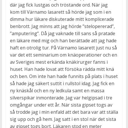
där jag fick lustgas och tröstande ord. När jag
kom till Värnamo lasarett så hörde jag som i en
dimma hur läkare diskuterade mitt komplicerade
benbrott. Jag minns att jag hörde ”stelopererad”,
”amputering”. Då jag vaknade till sans så pratade
en läkare med mig och han berättade att jag hade
haft en otrolig tur. På Värnamo lasarett just nu så
var det ett seminarium om knäoperationer och en
av Sveriges mest erkända knäkirurger fanns i
huset. Han hade lovat att försöka rädda mitt knä
och ben. Om inte han hade funnits på plats i huset
så hade jag säkert suttit i rullstol idag. Jag fick en
ny knäskål och en ny ledkula samt en massa
silverspikar inmonterade. Jag var helgipsad i tre
omgångar under ett år. När sista gipset togs av
så trodde jag i min enfald att det bara var att ställa
sig upp och gå hem. Jag satt i en stol när det sista
av gipset togs bort. Läkaren stod en meter