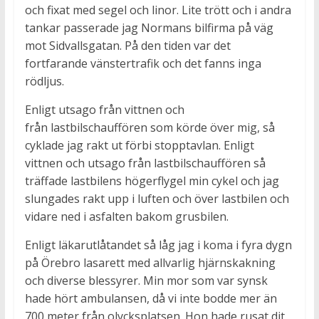
och fixat med segel och linor. Lite trött och i andra
tankar passerade jag Normans bilfirma på väg
mot Sidvallsgatan. På den tiden var det
fortfarande vänstertrafik och det fanns inga
rödljus.
Enligt utsago från vittnen och
från lastbilschauffören som körde över mig, så
cyklade jag rakt ut förbi stopptavlan. Enligt
vittnen och utsago från lastbilschauffören så
träffade lastbilens högerflygel min cykel och jag
slungades rakt upp i luften och över lastbilen och
vidare ned i asfalten bakom grusbilen.
Enligt läkarutlåtandet så låg jag i koma i fyra dygn
på Örebro lasarett med allvarlig hjärnskakning
och diverse blessyrer. Min mor som var synsk
hade hört ambulansen, då vi inte bodde mer än
700 meter från olycksplatsen. Hon hade rusat dit