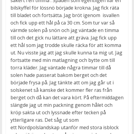
säkert i en timma . Spaden som egentligen var en
bilskyffel för lössnö började krokna. Jag fick räta
till bladet och fortsätta. Jag bröt igenom isvallen
och fick upp ett hål på ca 30 cm. Som tur var så
värmde solen på snön och jag väntade en timma
till och det gick nu lättare att gräva. Jag fick upp
ett hål som jag trodde skulle räcka för att komma
ut. Nu visste jag att jag skulle kunna ta mig ut. Jag
fortsatte med min matlagning och bytte om till
torra kläder. Jag väntade några timmar till då
solen hade passerat bakom berget och det
började frysa på. Jag tänkte att om jag går ut i
solskenet så kanske det kommer fler ras från
berget och då kan det vara kört. På eftermiddagen
slängde jag ut min packning genom hålet och
kröp sakta ut och lyssnade efter tecken på
ytterligare ras. Det såg ut som
ett Nordpolslandskap utanför med stora isblock