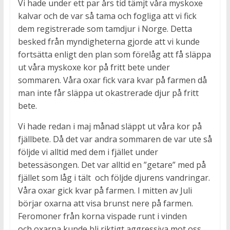
Vi hade under ett par års tid tämjt våra myskoxe
kalvar och de var så tama och fogliga att vi fick
dem registrerade som tamdjur i Norge. Detta
besked från myndigheterna gjorde att vi kunde
fortsätta enligt den plan som förelåg att få släppa
ut våra myskoxe kor på fritt bete under
sommaren. Våra oxar fick vara kvar på farmen då
man inte får släppa ut okastrerade djur på fritt
bete.
Vi hade redan i maj månad släppt ut våra kor på
fjällbete. Då det var andra sommaren de var ute så
följde vi alltid med dem i fjället under
betessäsongen. Det var alltid en ”getare” med på
fjället som låg i tält och följde djurens vandringar.
Våra oxar gick kvar på farmen. I mitten av Juli
börjar oxarna att visa brunst nere på farmen.
Feromoner från korna vispade runt i vinden
och oxarna kunde bli riktigt aggressiva mot oss