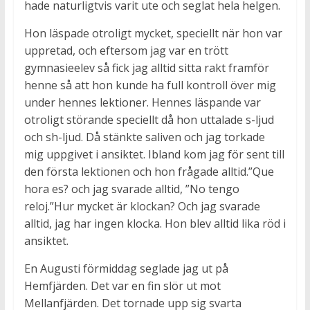
hade naturligtvis varit ute och seglat hela helgen.
Hon läspade otroligt mycket, speciellt när hon var
uppretad, och eftersom jag var en trött
gymnasieelev så fick jag alltid sitta rakt framför
henne så att hon kunde ha full kontroll över mig
under hennes lektioner. Hennes läspande var
otroligt störande speciellt då hon uttalade s-ljud
och sh-ljud. Då stänkte saliven och jag torkade
mig uppgivet i ansiktet. Ibland kom jag för sent till
den första lektionen och hon frågade alltid.”Que
hora es? och jag svarade alltid, ”No tengo
reloj.”Hur mycket är klockan? Och jag svarade
alltid, jag har ingen klocka. Hon blev alltid lika röd i
ansiktet.
En Augusti förmiddag seglade jag ut på
Hemfjärden. Det var en fin slör ut mot
Mellanfjärden. Det tornade upp sig svarta