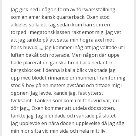
Jag gick ned i någon form av försvarsställning
som en amerikansk quarterback. Oxen stod
alldeles stilla ett tag sedan kom han som en
torped i megatonsklassen rakt emot mig. Jag vet
att jag tänkte på att sätta min högra axel mot
hans huvud,,,,, jag kommer ihåg att jag voltade ut i
luften bakåt och roterade. Men någon där uppe
hade placerat en ganska bred bäck nedanför
bergsblocket. I denna iskalla bäck vaknade jag
upp med blodet rinnande ur munnen. Framför mig
stod 9 boy på en meters avstånd och tittade mig i
ögonen. Jag levde, kände jag, fast ytterst
tveksamt. Tanken som kom i mitt huvud var, nu
dör jag,,, Oxen kommer att utdela dödsstöten,
tänkte jag. Jag blundade och väntade på slutet.
Jag upplevde en nära döden upplevelse då jag såg
min mor sitta vid min sida och hela mitt liv