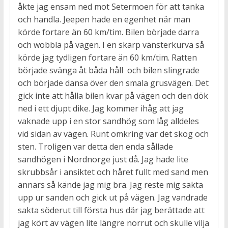
åkte jag ensam ned mot Setermoen för att tanka
och handla. Jeepen hade en egenhet när man
körde fortare än 60 km/tim. Bilen började darra
och wobbla på vägen. I en skarp vänsterkurva så
körde jag tydligen fortare än 60 km/tim. Ratten
började svänga åt båda håll och bilen slingrade
och började dansa över den smala grusvägen. Det
gick inte att hålla bilen kvar på vägen och den dök
ned i ett djupt dike. Jag kommer ihåg att jag
vaknade upp i en stor sandhög som låg alldeles
vid sidan av vägen. Runt omkring var det skog och
sten. Troligen var detta den enda sållade
sandhögen i Nordnorge just då. Jag hade lite
skrubbsår i ansiktet och håret fullt med sand men
annars så kände jag mig bra. Jag reste mig sakta
upp ur sanden och gick ut på vägen. Jag vandrade
sakta söderut till första hus där jag berättade att
jag kört av vägen lite längre norrut och skulle vilja