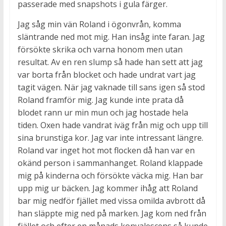
passerade med snapshots i gula färger.
Jag såg min vän Roland i ögonvrån, komma
släntrande ned mot mig. Han insåg inte faran. Jag
försökte skrika och varna honom men utan
resultat. Av en ren slump så hade han sett att jag
var borta från blocket och hade undrat vart jag
tagit vägen. När jag vaknade till sans igen så stod
Roland framför mig. Jag kunde inte prata då
blodet rann ur min mun och jag hostade hela
tiden. Oxen hade vandrat iväg från mig och upp till
sina brunstiga kor. Jag var inte intressant längre.
Roland var inget hot mot flocken då han var en
okänd person i sammanhanget. Roland klappade
mig på kinderna och försökte väcka mig. Han bar
upp mig ur bäcken. Jag kommer ihåg att Roland
bar mig nedför fjället med vissa omilda avbrott då
han släppte mig ned på marken. Jag kom ned från