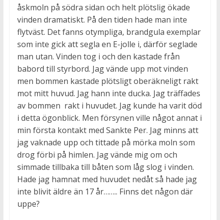
åskmoln på södra sidan och helt plötslig ökade
vinden dramatiskt. På den tiden hade man inte
flytväst. Det fanns otympliga, brandgula exemplar
som inte gick att segla en E-jolle i, därför seglade
man utan. Vinden tog i och den kastade från
babord till styrbord. Jag vände upp mot vinden
men bommen kastade plötsligt oberäkneligt rakt
mot mitt huvud. Jag hann inte ducka. Jag träffades
av bommen rakt i huvudet. Jag kunde ha varit död
i detta ögonblick. Men försynen ville något annat i
min första kontakt med Sankte Per. Jag minns att
jag vaknade upp och tittade på mörka moln som
drog förbi på himlen. Jag vände mig om och
simmade tillbaka till båten som låg slog i vinden.
Hade jag hamnat med huvudet nedåt så hade jag
inte blivit äldre än 17 år…….. Finns det någon där
uppe?