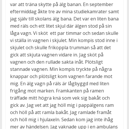
var att träna skytte på älg banan. En september
eftermiddag åkte tre av mina studiekamrater samt
jag själv till skolans älg bana. Det var en liten bana
med räls och ett litet skjul där älgen stod på sin
låga vagn. Vi sköt ett par timmar och sedan skulle
vi ställa in vagnen i skjulet. Min kompis stod inne i
skjulet och skulle frikoppla trumman så att det
gick att skjuta vagnen vidare in. Jag sköt på
vagnen och den rullade sakta inåt. Plötsligt
stannade vagnen. Min kompis tryckte på några
knappar och plötsligt kom vagnen farande mot
mig. En älg vagn på räls är lågbyggd med liten
frigång mot marken. Framkanten på ramen
träffade mitt högra knä som vek sig bakåt och
gick av. Jag vet att jag höll mig i pappälgens ram
och höll på att ramla bakåt. Jag ramlade framåt
och höll mig i hjulaxeln. Sedan kom jag inte ihåg
mer av händelsen. Jag vaknade upp i en ambulans