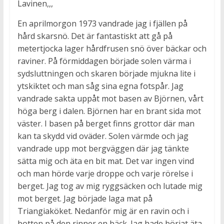
Lavinen,,,
En aprilmorgon 1973 vandrade jag i fjällen på
hård skarsnö. Det är fantastiskt att gå på
metertjocka lager hårdfrusen snö över bäckar och
raviner. På förmiddagen började solen värma i
sydsluttningen och skaren började mjukna lite i
ytskiktet och man såg sina egna fotspår. Jag
vandrade sakta uppåt mot basen av Björnen, vårt
höga berg i dalen. Björnen har en brant sida mot
väster. I basen på berget finns grottor där man
kan ta skydd vid oväder. Solen värmde och jag
vandrade upp mot bergväggen där jag tänkte
sätta mig och äta en bit mat. Det var ingen vind
och man hörde varje droppe och varje rörelse i
berget. Jag tog av mig ryggsäcken och lutade mig
mot berget. Jag började laga mat på
Triangiaköket. Nedanför mig är en ravin och i
botten på den rinner en bäck. Jag hade börjat äta