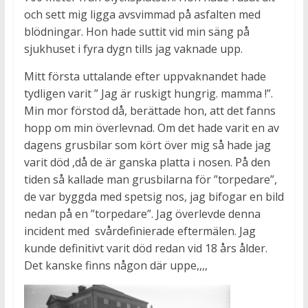
och sett mig ligga avsvimmad på asfalten med
blödningar. Hon hade suttit vid min säng på
sjukhuset i fyra dygn tills jag vaknade upp.
Mitt första uttalande efter uppvaknandet hade
tydligen varit ” Jag är ruskigt hungrig. mamma !”.
Min mor förstod då, berättade hon, att det fanns
hopp om min överlevnad. Om det hade varit en av
dagens grusbilar som kört över mig så hade jag
varit död ,då de är ganska platta i nosen. På den
tiden så kallade man grusbilarna för ”torpedare”,
de var byggda med spetsig nos, jag bifogar en bild
nedan på en ”torpedare”. Jag överlevde denna
incident med svårdefinierade eftermälen. Jag
kunde definitivt varit död redan vid 18 års ålder.
Det kanske finns någon där uppe,,,,