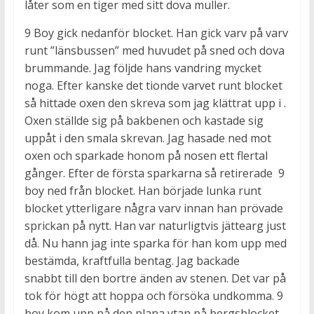
låter som en tiger med sitt dova muller.
9 Boy gick nedanför blocket. Han gick varv på varv
runt ”länsbussen” med huvudet på sned och dova
brummande. Jag följde hans vandring mycket
noga. Efter kanske det tionde varvet runt blocket
så hittade oxen den skreva som jag klättrat upp i .
Oxen ställde sig på bakbenen och kastade sig
uppåt i den smala skrevan. Jag hasade ned mot
oxen och sparkade honom på nosen ett flertal
gånger. Efter de första sparkarna så retirerade 9
boy ned från blocket. Han började lunka runt
blocket ytterligare några varv innan han prövade
sprickan på nytt. Han var naturligtvis jättearg just
då. Nu hann jag inte sparka för han kom upp med
bestämda, kraftfulla bentag. Jag backade
snabbt till den bortre änden av stenen. Det var på
tok för högt att hoppa och försöka undkomma. 9
boy kom upp på den plana ytan på bergsblocket.