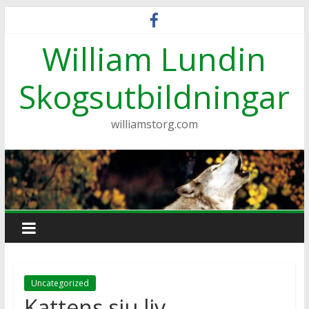
Hoppa
till
William Lundin
innehåll
Skogsutbildningar
williamstorg.com
Uncategorized
Kattens sju liv