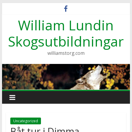
Hoppa
till
William Lundin
innehåll
Skogsutbildningar
williamstorg.com
Uncategorized
Båt tur i Dimma