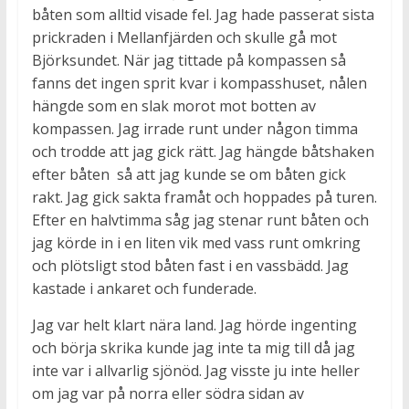
båten som alltid visade fel. Jag hade passerat sista
prickraden i Mellanfjärden och skulle gå mot
Björksundet. När jag tittade på kompassen så
fanns det ingen sprit kvar i kompasshuset, nålen
hängde som en slak morot mot botten av
kompassen. Jag irrade runt under någon timma
och trodde att jag gick rätt. Jag hängde båtshaken
efter båten så att jag kunde se om båten gick
rakt. Jag gick sakta framåt och hoppades på turen.
Efter en halvtimma såg jag stenar runt båten och
jag körde in i en liten vik med vass runt omkring
och plötsligt stod båten fast i en vassbädd. Jag
kastade i ankaret och funderade.
Jag var helt klart nära land. Jag hörde ingenting
och börja skrika kunde jag inte ta mig till då jag
inte var i allvarlig sjönöd. Jag visste ju inte heller
om jag var på norra eller södra sidan av