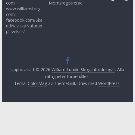
com
Momsregistrerad
www.williamstorg.
com
facebook.com/Ska
ndinaviskaNaturup
plevelser/
Upphovsrätt © 2026
William Lundin Skogsutbildningar
. Alla
rättigheter förbehålles.
Tema:
ColorMag
av ThemeGrill. Drivs med
WordPress
.