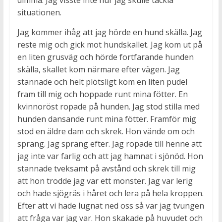
dimma. Jag visste inte hur jag skulle tackla
situationen.
Jag kommer ihåg att jag hörde en hund skälla. Jag
reste mig och gick mot hundskallet. Jag kom ut på
en liten grusväg och hörde fortfarande hunden
skälla, skallet kom närmare efter vägen. Jag
stannade och helt plötsligt kom en liten pudel
fram till mig och hoppade runt mina fötter. En
kvinnoröst ropade på hunden. Jag stod stilla med
hunden dansande runt mina fötter. Framför mig
stod en äldre dam och skrek. Hon vände om och
sprang. Jag sprang efter. Jag ropade till henne att
jag inte var farlig och att jag hamnat i sjönöd. Hon
stannade tveksamt på avstånd och skrek till mig
att hon trodde jag var ett monster. Jag var lerig
och hade sjögräs i håret och lera på hela kroppen.
Efter att vi hade lugnat ned oss så var jag tvungen
att fråga var jag var. Hon skakade på huvudet och