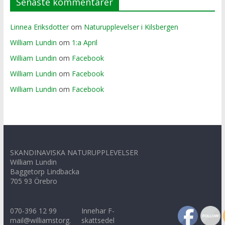
Senaste kommentarer
Linnea Eriksdotter
om
Naturupplevelser i Kilsbergen
William Lundin
om
1:a April
William Lundin
om
Facebook
William Lundin
om
Facebook
William Lundin
om
Facebook
SKANDINAVISKA NATURUPPLEVELSER
William Lundin
Baggetorp Lindbacka
705 93 Örebro
070-396 12 99
Innehar F-
mail@williamstorg.
skattsedel