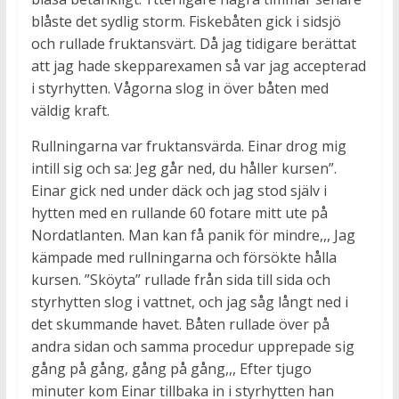
blåste det sydlig storm. Fiskebåten gick i sidsjö
och rullade fruktansvärt. Då jag tidigare berättat
att jag hade skepparexamen så var jag accepterad
i styrhytten. Vågorna slog in över båten med
väldig kraft.
Rullningarna var fruktansvärda. Einar drog mig
intill sig och sa: Jeg går ned, du håller kursen”.
Einar gick ned under däck och jag stod själv i
hytten med en rullande 60 fotare mitt ute på
Nordatlanten. Man kan få panik för mindre,,, Jag
kämpade med rullningarna och försökte hålla
kursen. ”Sköyta” rullade från sida till sida och
styrhytten slog i vattnet, och jag såg långt ned i
det skummande havet. Båten rullade över på
andra sidan och samma procedur upprepade sig
gång på gång, gång på gång,,, Efter tjugo
minuter kom Einar tillbaka in i styrhytten han