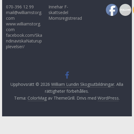
070-396 12 99
Innehar F-
mail@williamstorg.
skattsedel
com
Momsregistrerad
www.williamstorg.
com
facebook.com/Ska
ndinaviskaNaturup
plevelser/
Upphovsrätt © 2026
William Lundin Skogsutbildningar
. Alla
rättigheter förbehålles.
Tema:
ColorMag
av ThemeGrill. Drivs med
WordPress
.