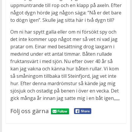
uppmuntrande till rop och en klapp på axeln. Efter
något dygn hörde jag någon säga: ”Nå er det bare
to dögn igen”. Skulle jag sitta här i två dygn till?
Om ni har spytt galla eller om ni försökt spy och
det inte kommer upp något mer så vet ni vad jag
pratar om. Einar med besättning drog laxgarn i
medvind under ett antal timmar. Båten rullade
fruktansvärt i med sjön. Nu efter över 40 år så
kan jag vakna och känna hur båten rullar. Vi kom
så småningom tillbaka till Steinfjord, jag vet inte
hur. Efter denna mardrömstur så kände jag mig
sjösjuk och ostadig på benen i över en vecka. Det
gick många år innan jag satte mig i en båt igen,,,,,
Följ oss gärna