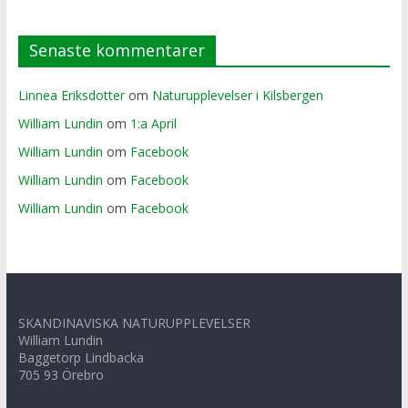
Senaste kommentarer
Linnea Eriksdotter
om
Naturupplevelser i Kilsbergen
William Lundin
om
1:a April
William Lundin
om
Facebook
William Lundin
om
Facebook
William Lundin
om
Facebook
SKANDINAVISKA NATURUPPLEVELSER
William Lundin
Baggetorp Lindbacka
705 93 Örebro