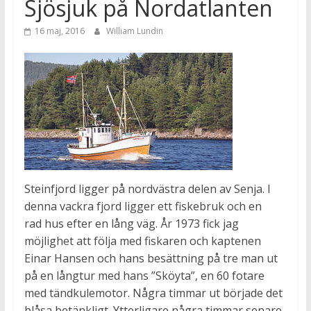
Sjösjuk på Nordatlanten
16 maj, 2016
William Lundin
Steinfjord ligger på nordvästra delen av Senja. I
denna vackra fjord ligger ett fiskebruk och en
rad hus efter en lång väg. År 1973 fick jag
möjlighet att följa med fiskaren och kaptenen
Einar Hansen och hans besättning på tre man ut
på en långtur med hans ”Sköyta”, en 60 fotare
med tändkulemotor. Några timmar ut började det
blåsa betänkligt. Ytterligare några timmar senare