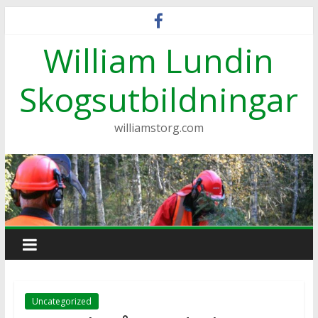
Hoppa
till
William Lundin
innehåll
Skogsutbildningar
williamstorg.com
Uncategorized