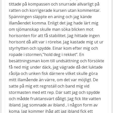
tittade på kompassen och snurrade allvarligt på
ratten och korrigerade kursen utan kommentar.
Spänningen släppte en aning och jag kände
illamåendet komma. Enligt det jag hade lärt mig
om sjömanskap skulle man söka blicken mot
horisonten för att få stabilitet. Jag hittade ingen
horisont då allt var i rörelse. Jag kastade mig ut ur
styrhytten och spydde. Einar kom efter mig och
ropade i stormen,”hold deg i rekket”. En
besättningsman kom till undsättning och försökte
få ned mig under däck, jag vägrade då det luktade
råolja och unken fisk därnere vilket skulle göra
mitt illamående än värre, om det var möjligt. De
satte på mig ett regnställ och band mig vid
stormasten med ett rep. Där satt jag och spydde
och mådde fruktansvärt dåligt. Jag fick lite vatten
ibland. Jag somnade av ibland , i någon form av
koma. Jag kommer ihåg att jag ibland fick ett