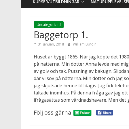
KURSER/UTBILDNINGAR
NATURUPPLEVELSE
Uncategorized
Baggetorp 1.
31 januari, 2018
William Lundin
Huset är byggt 1865. När jag köpte det 1980
på nätterna. Min dotter Anna levde med mig 
av golv och tak. Putsning av bakugn. Slipdam
där vi sov på nätterna. Min dotter och jag so
jag skjutsade henne till dagis. Jag fick tele
tältade inomhus. På denna fråga gav jag ett s
ifrågasättas som vårdnadshavare. Men det gi
Följ oss gärna