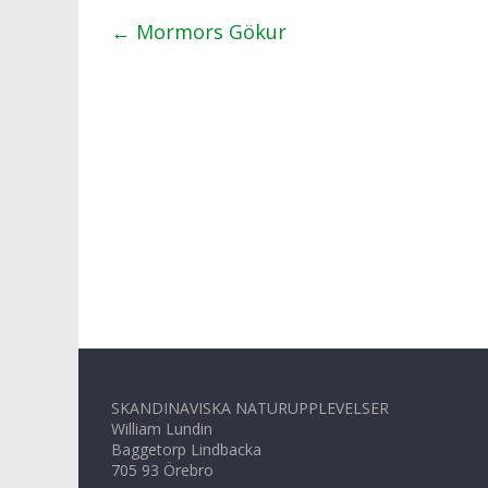
←
Mormors Gökur
SKANDINAVISKA NATURUPPLEVELSER
William Lundin
Baggetorp Lindbacka
705 93 Örebro