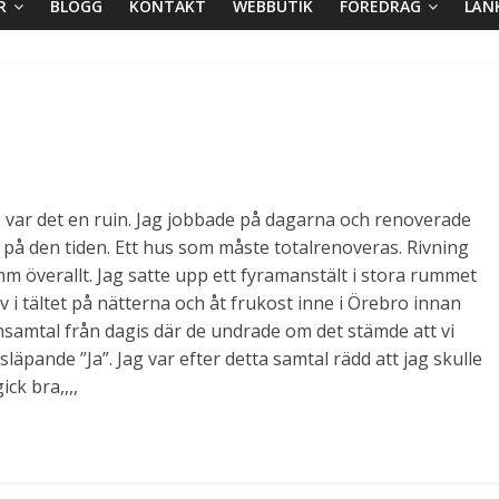
R
BLOGG
KONTAKT
WEBBUTIK
FÖREDRAG
LÄN
 var det en ruin. Jag jobbade på dagarna och renoverade
på den tiden. Ett hus som måste totalrenoveras. Rivning
m överallt. Jag satte upp ett fyramanstält i stora rummet
v i tältet på nätterna och åt frukost inne i Örebro innan
fonsamtal från dagis där de undrade om det stämde att vi
läpande ”Ja”. Jag var efter detta samtal rädd att jag skulle
ck bra,,,,