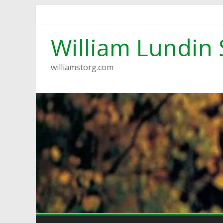
Hoppa
till
innehåll
William Lundin 
williamstorg.com