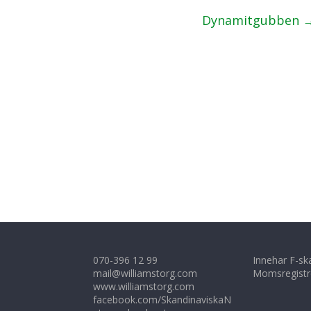
Dynamitgubben
070-396 12 99
Innehar F-sk
mail@williamstorg.com
Momsregistr
www.williamstorg.com
facebook.com/SkandinaviskaN