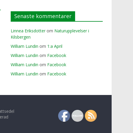
→
Senaste kommentarer
Linnea Eriksdotter
om
Naturupplevelser i
Kilsbergen
William Lundin
om
1:a April
William Lundin
om
Facebook
William Lundin
om
Facebook
William Lundin
om
Facebook
attsedel
erad