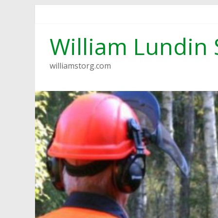
Hoppa
till
innehåll
William Lundin 
williamstorg.com