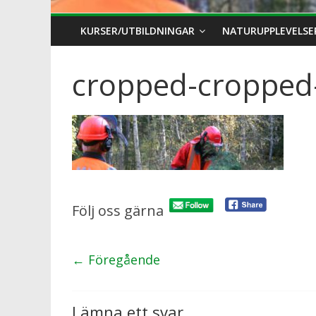
KURSER/UTBILDNINGAR
NATURUPPLEVELSE
cropped-cropped
Följ oss gärna
← Föregående
Lämna ett svar