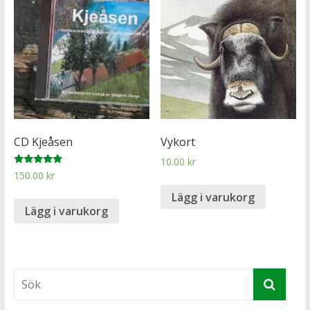
CD Kjeåsen
Vykort
10.00
kr
Betygsatt
150.00
kr
5.00
av 5
Lägg i varukorg
Lägg i varukorg