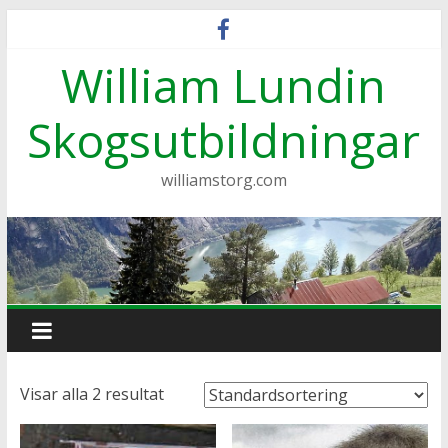
Hoppa
till
William Lundin
innehåll
Skogsutbildningar
williamstorg.com
Visar alla 2 resultat