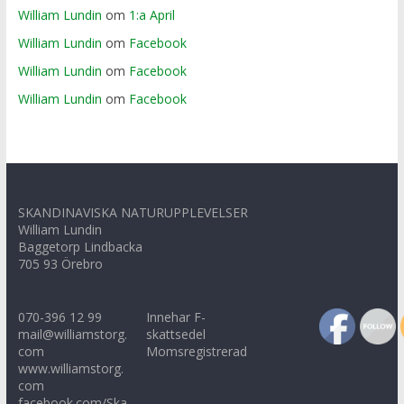
William Lundin
om
1:a April
William Lundin
om
Facebook
William Lundin
om
Facebook
William Lundin
om
Facebook
SKANDINAVISKA NATURUPPLEVELSER
William Lundin
Baggetorp Lindbacka
705 93 Örebro
070-396 12 99
Innehar F-
mail@williamstorg.
skattsedel
com
Momsregistrerad
www.williamstorg.
com
facebook.com/Ska