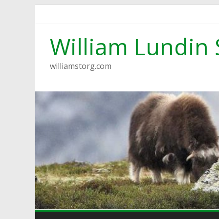
Hoppa
till
innehåll
William Lundin 
williamstorg.com