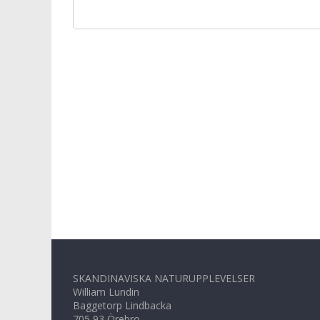
SKANDINAVISKA NATURUPPLEVELSER
William Lundin
Baggetorp Lindbacka
705 93 Örebro