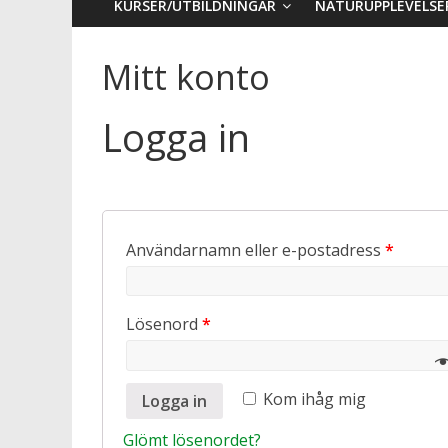
KURSER/UTBILDNINGAR
NATURUPPLEVELSE
Mitt konto
Logga in
Användarnamn eller e-postadress
*
Lösenord
*
Kom ihåg mig
Logga in
Glömt lösenordet?