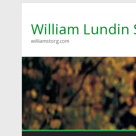
Hoppa
till
innehåll
William Lundin 
williamstorg.com