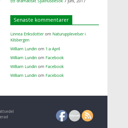
Ett dramatiskt Sjukhusbesök
7 juni, 2017
Senaste kommentarer
Linnea Eriksdotter
om
Naturupplevelser i
Kilsbergen
William Lundin
om
1:a April
William Lundin
om
Facebook
William Lundin
om
Facebook
William Lundin
om
Facebook
attsedel
erad