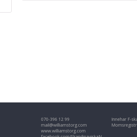
070-396 12 99
Innehar F-sk
mail@williamstorg.com
Momsregistr
www.williamstorg.com
facebook.com/SkandinaviskaN