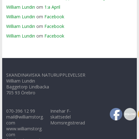
William Lundin
om
1:a April
William Lundin
om
Facebook
William Lundin
om
Facebook
William Lundin
om
Facebook
SKANDINAVISKA NATURUPPLEVELSER
William Lundin
Baggetorp Lindbacka
705 93 Örebro
070-396 12 99
Innehar F-
mail@williamstorg.
skattsedel
com
Momsregistrerad
www.williamstorg.
com