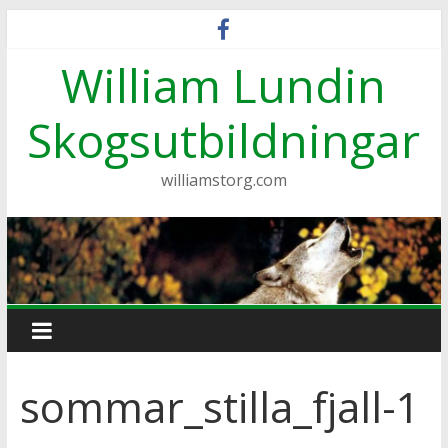
Hoppa
till
William Lundin
innehåll
Skogsutbildningar
williamstorg.com
sommar_stilla_fjall-1