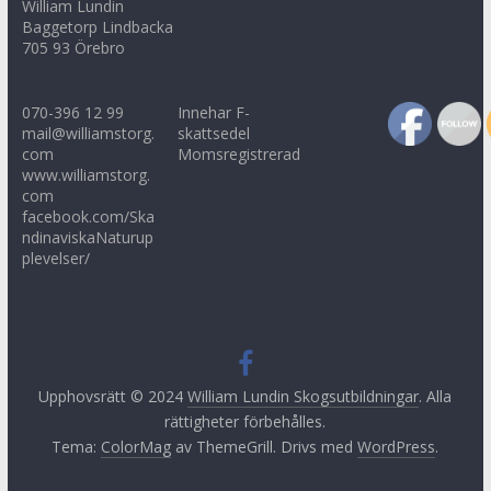
William Lundin
Baggetorp Lindbacka
705 93 Örebro
070-396 12 99
Innehar F-
mail@williamstorg.
skattsedel
com
Momsregistrerad
www.williamstorg.
com
facebook.com/Ska
ndinaviskaNaturup
plevelser/
Upphovsrätt © 2024
William Lundin Skogsutbildningar
. Alla
rättigheter förbehålles.
Tema:
ColorMag
av ThemeGrill. Drivs med
WordPress
.