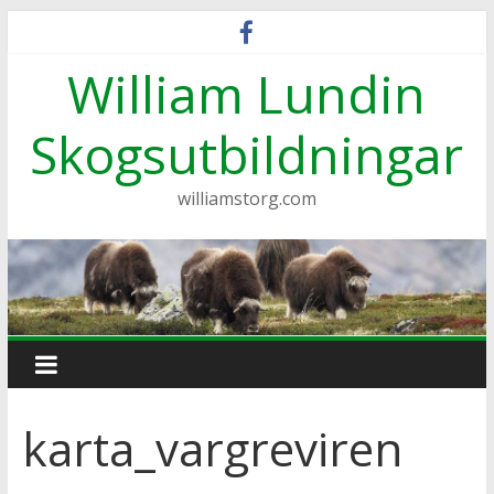
Hoppa
till
William Lundin
innehåll
Skogsutbildningar
williamstorg.com
karta_vargreviren