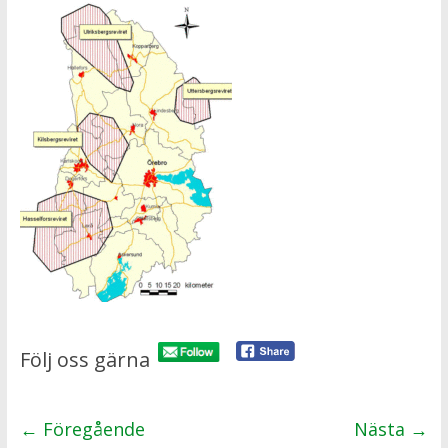
Följ oss gärna
← Föregående
Nästa →