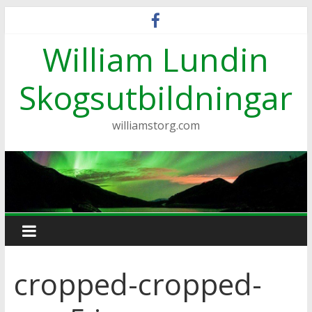
Hoppa
till
William Lundin
innehåll
Skogsutbildningar
williamstorg.com
cropped-cropped-