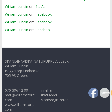
William Lundin
om
1:a April
William Lundin
om
Facebook
William Lundin
om
Facebook
William Lundin
om
Facebook
SKANDINAVISKA NATURUPPLEVELSER
William Lundin
Baggetorp Lindbacka
705 93 Örebro
070-396 12 99
Innehar F-
mail@williamstorg.
skattsedel
com
Momsregistrerad
www.williamstorg.
com