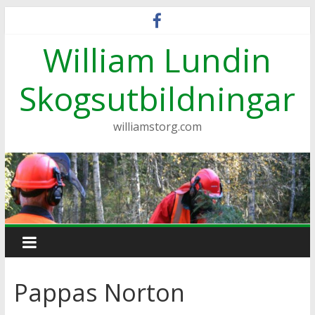
Hoppa
till
William Lundin
innehåll
Skogsutbildningar
williamstorg.com
Pappas Norton