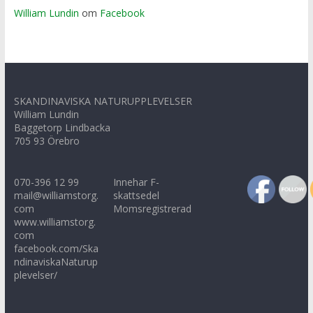
William Lundin
om
Facebook
SKANDINAVISKA NATURUPPLEVELSER
William Lundin
Baggetorp Lindbacka
705 93 Örebro
070-396 12 99
Innehar F-
mail@williamstorg.
skattsedel
com
Momsregistrerad
www.williamstorg.
com
facebook.com/Ska
ndinaviskaNaturup
plevelser/