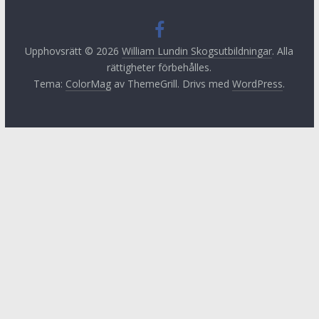
Upphovsrätt © 2026
William Lundin Skogsutbildningar
. Alla
rättigheter förbehålles.
Tema:
ColorMag
av ThemeGrill. Drivs med
WordPress
.