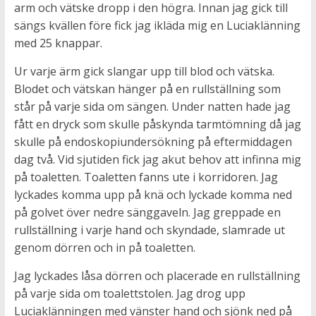
arm och vätske dropp i den högra. Innan jag gick till
sängs kvällen före fick jag ikläda mig en Luciaklänning
med 25 knappar.
Ur varje ärm gick slangar upp till blod och vätska.
Blodet och vätskan hänger på en rullställning som
står på varje sida om sängen. Under natten hade jag
fått en dryck som skulle påskynda tarmtömning då jag
skulle på endoskopiundersökning på eftermiddagen
dag två. Vid sjutiden fick jag akut behov att infinna mig
på toaletten. Toaletten fanns ute i korridoren. Jag
lyckades komma upp på knä och lyckade komma ned
på golvet över nedre sänggaveln. Jag greppade en
rullställning i varje hand och skyndade, slamrade ut
genom dörren och in på toaletten.
Jag lyckades låsa dörren och placerade en rullställning
på varje sida om toalettstolen. Jag drog upp
Luciaklänningen med vänster hand och sjönk ned på