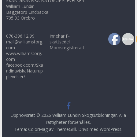
SKANDINAVISKA NATURUPPLEVELSER
William Lundin
Baggetorp Lindbacka
705 93 Örebro
070-396 12 99
Innehar F-
mail@williamstorg.
skattsedel
com
Momsregistrerad
www.williamstorg.
com
facebook.com/Ska
ndinaviskaNaturup
plevelser/
Upphovsrätt © 2026
William Lundin Skogsutbildningar
. Alla
rättigheter förbehålles.
Tema:
ColorMag
av ThemeGrill. Drivs med
WordPress
.