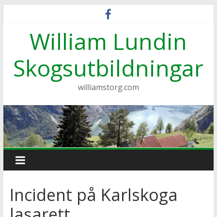
Hoppa
till
William Lundin
innehåll
Skogsutbildningar
williamstorg.com
Incident på Karlskoga
lasarett