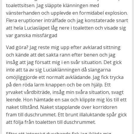
toalettsitsen. Jag släppte klänningen med
vänsterhanden och upplevde en formidabel explosion.
Flera eruptioner inträffade och jag konstaterade snart
att hela Luciasläpet låg nere i toaletten och visade sig
var ganska missfärgad
Vad göra? Jag reste mig upp efter avklarad sittning
och kände att det sakta rann efter benen och jag
insåg att jag försatt mig i en svår situation. Det gick
inte att ta av sig Luciaklänningen då slangarna
omöjliggjorde ett normalt avklädande. Jag fick trycka
på den röda larm knappen och be om hjälp. Ett
yrvaket vårdbiträde, insåg min svåra situation, svagt
leende. Hon hämtade en sax och klippte mig lös till ett
naket tillstånd. Naket stapplande över korridoren
fram till duschrummet. Ett brunt illaluktande spår gick
att följa från toaletten till duschrummet.
Efter ett intensivt duschande fick jag ikläda mig