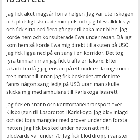
Jag fick akut magsår förra helgen. Jag var ute i skogen
och plötsligt skenade min puls och jag blev alldeles yr
och fick sitta ned flera gånger tillbaka mot bilen. Jag
körde hem och konsulterade Ewa under resan. Då jag
kom hem så körde Ewa mig direkt till akuten på USÖ.
Jag fick ligga ned på en säng i en korridor. Det tog
fyra timmar innan jag fick träffa en läkare. Efter
läkartitten låg jag ensam på ett undersökningsrum i
tre timmar till innan jag fick beskedet att det inte
fanns någon säng ledig på USÖ utan man skulle
skicka mig med ambulans till Karlskoga lasarett.
Jag fick en snabb och komfortabel transport över
Kilsbergen till Lasarettet i Karlskoga. Jag blev inlagd
och det togs mängder med prover under den första
natten. Jag fick besked under natten att mitt
blodvärde var under 70. Jag fick blod dropp i vänster