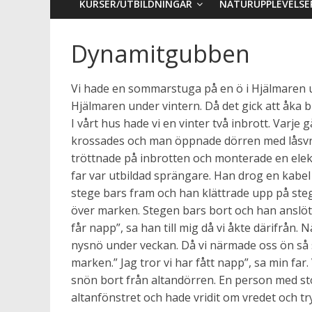
KURSER/UTBILDNINGAR
NATURUPPLEVELSE
Dynamitgubben
Vi hade en sommarstuga på en ö i Hjälmaren un
Hjälmaren under vintern. Då det gick att åka b
I vårt hus hade vi en vinter två inbrott. Varj
krossades och man öppnade dörren med låsvrede
tröttnade på inbrotten och monterade en elek
far var utbildad sprängare. Han drog en kabel 
stege bars fram och han klättrade upp på st
över marken. Stegen bars bort och han anslöt 
får napp”, sa han till mig då vi åkte därifrån. 
nysnö under veckan. Då vi närmade oss ön så 
marken.” Jag tror vi har fått napp”, sa min fa
snön bort från altandörren. En person med sto
altanfönstret och hade vridit om vredet och t