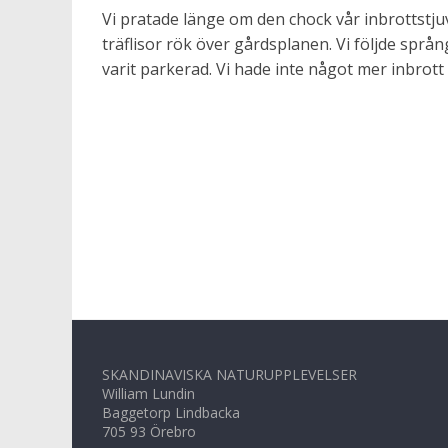
Vi pratade länge om den chock vår inbrottstj
träflisor rök över gårdsplanen. Vi följde språ
varit parkerad. Vi hade inte något mer inbrott de
SKANDINAVISKA NATURUPPLEVELSER
William Lundin
Baggetorp Lindbacka
705 93 Örebro