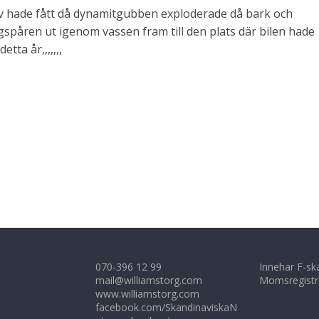
uv hade fått då dynamitgubben exploderade då bark och
ngspåren ut igenom vassen fram till den plats där bilen hade
tta år,,,,,,,
070-396 12 99
Innehar F-sk
mail@williamstorg.com
Momsregistr
www.williamstorg.com
facebook.com/SkandinaviskaN