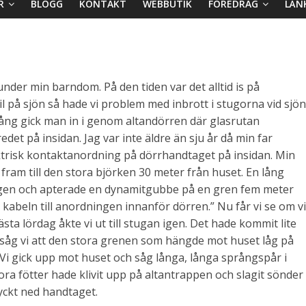
R
BLOGG
KONTAKT
WEBBUTIK
FÖREDRAG
LÄN
der min barndom. På den tiden var det alltid is på
il på sjön så hade vi problem med inbrott i stugorna vid sjön
e gång gick man in i genom altandörren där glasrutan
t på insidan. Jag var inte äldre än sju år då min far
trisk kontaktanordning på dörrhandtaget på insidan. Min
fram till den stora björken 30 meter från huset. En lång
egen och apterade en dynamitgubbe på en gren fem meter
kabeln till anordningen innanför dörren.” Nu får vi se om vi
Nästa lördag åkte vi ut till stugan igen. Det hade kommit lite
såg vi att den stora grenen som hängde mot huset låg på
r. Vi gick upp mot huset och såg långa, långa språngspår i
ra fötter hade klivit upp på altantrappen och slagit sönder
ryckt ned handtaget.