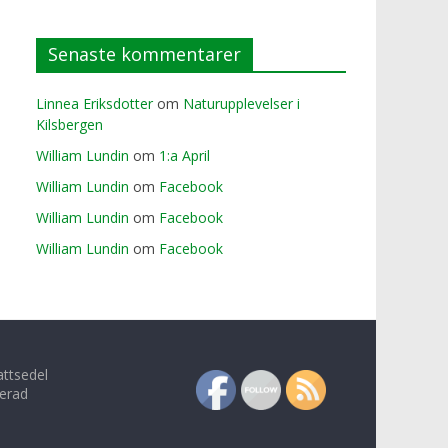
Senaste kommentarer
Linnea Eriksdotter
om
Naturupplevelser i
Kilsbergen
William Lundin
om
1:a April
William Lundin
om
Facebook
William Lundin
om
Facebook
William Lundin
om
Facebook
attsedel
erad