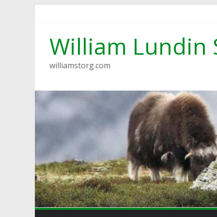
Hoppa
till
innehåll
William Lundin 
williamstorg.com